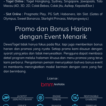
- Togel Online :
Togel Hongkong, Sydney, Singapore, Jowopools, Toto
Macau (4D, 3D, 2D, Colok Bebas, Colok Jitu, As/kop, Kepala/Ekor.)
- Slot Online :
Pragmatic Play, PG Soft, Habanero, Idn Slot. (Gates of
Olympus, Sweet Bonanza, Starlight Princess, Mahjongways.)
Promo dan Bonus Harian
dengan Event Menarik
DewaTogel tidak hanya fokus pada fitur, tapi juga memberikan bonus
harian dan promosi yang nyata. Setiap promo kami disusun dengan
syarat yang jelas dan tidak menyesatkan. Pengguna dapat membaca
detail program melalui halaman khusus dan menu promosi yang terus
kami perbarui. Pengalaman pemain menunjukkan bahwa bonus event
ini membantu meningkatkan modal bermain dengan cara yang fair
dan berimbang.
License :
JACKPOT
ENGINE
RESPONSIBLE
100% PASTI BAYAR
TERBAIK
GAMBLING
SERVICE
RAHASIA
TERBESAR