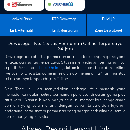
Jadwal Bank
RTP Dewatogel
Bukti JP
Link Alternatif
Kritik dan Saran
Zona Dewatogel
Dewatogel: No. 1 Situs Permainan Online Terpercaya
24 Jam
DewaTogel
adalah situs permainan online terbaik dengan game yang
lengkap dan sangat terpercaya. Situs ini menyediakan permainan judi
seperti Permainan
Togel Online
, slot online, sportsbook dan betting
live casino. Link situs game ini selalu siap menemani 24 jam nonstop
setiap harinya tanpa ada jam Offline.
Situs Togel ini juga menyediakan berbagai fitur menarik yang
memudahkan dalam setiap permainan para user di dalam game play
situs kami. Namun bukan hanya situs ini memberikan pengalaman
bermain yang seru menarik dengan server terbaik dan layanan
profesional serta sisitem permainan yang sangat berkualitas di semua
permainan yang tersedia.
Akses Resmi Lewat Link