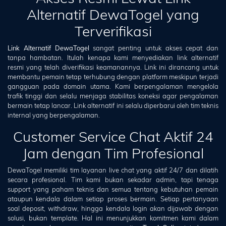
Alternatif DewaTogel yang
Terverifikasi
Link Alternatif DewaTogel
sangat penting untuk akses cepat dan
tanpa hambatan. Itulah kenapa kami menyediakan link alternatif
resmi yang telah diverifikasi keamanannya. Link ini dirancang untuk
membantu pemain tetap terhubung dengan platform meskipun terjadi
gangguan pada domain utama. Kami berpengalaman mengelola
trafik tinggi dan selalu menjaga stabilitas koneksi agar pengalaman
bermain tetap lancar. Link alternatif ini selalu diperbarui oleh tim teknis
internal yang berpengalaman.
Customer Service Chat Aktif 24
Jam dengan Tim Profesional
DewaTogel memiliki tim layanan live chat yang aktif 24/7 dan dilatih
secara profesional. Tim kami bukan sekadar admin, tapi tenaga
support yang paham teknis dan semua tentang kebutuhan pemain
ataupun kendala dalam setiap proses bermain. Setiap pertanyaan
soal deposit, withdraw, hingga kendala login akan dijawab dengan
solusi, bukan template. Hal ini menunjukkan komitmen kami dalam